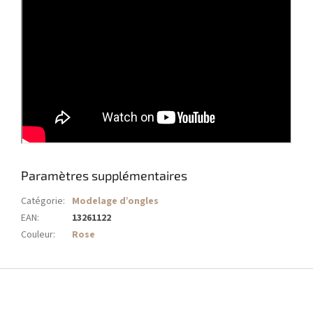
Paramètres supplémentaires
Catégorie
:
Modelage d’ongles
EAN
:
13261122
Couleur
:
Rose
P
i
e