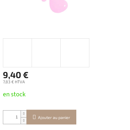
9,40 €
7,83 € HTVA
Prix
en stock
de
la
mesure:
Ajouter au panier