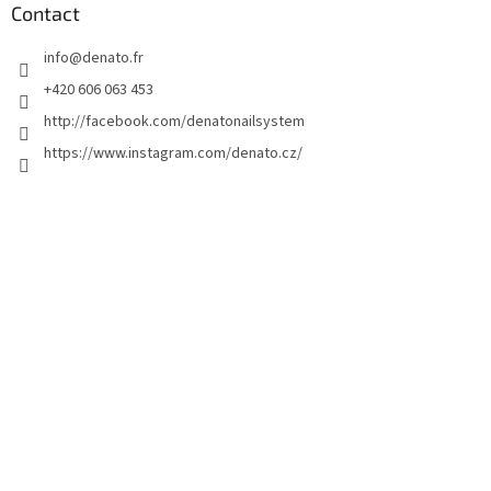
d
Contact
d
info
@
denato.fr
e
p
+420 606 063 453
a
http://facebook.com/denatonailsystem
g
https://www.instagram.com/denato.cz/
e