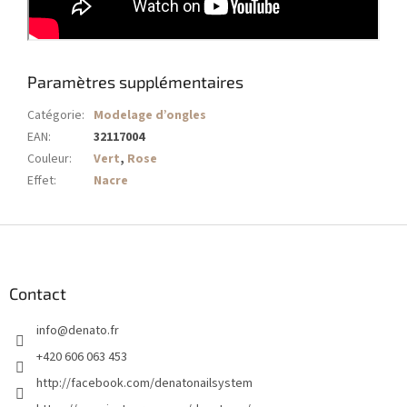
Paramètres supplémentaires
Catégorie
:
Modelage d’ongles
EAN
:
32117004
Couleur
:
Vert
,
Rose
Effet
:
Nacre
P
i
e
d
Contact
d
info
@
denato.fr
e
p
+420 606 063 453
a
http://facebook.com/denatonailsystem
g