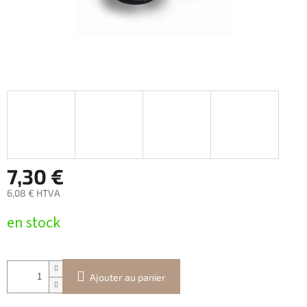
7,30 €
6,08 € HTVA
Prix
en stock
de
la
mesure:
Ajouter au panier