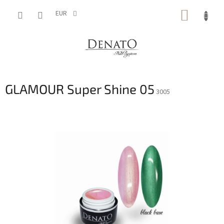
Aller
PANIE
au
EUR
contenu
D'ACH
GLAMOUR Super Shine 05
3005