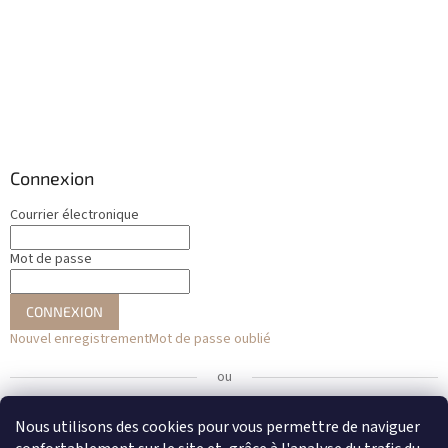
Connexion
Courrier électronique
Mot de passe
CONNEXION
Nouvel enregistrement
Mot de passe oublié
ou
Se connecter avec Facebook
Nous utilisons des cookies pour vous permettre de naviguer