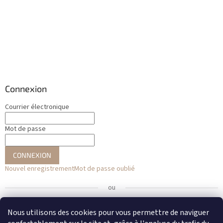
Connexion
Courrier électronique
Mot de passe
CONNEXION
Nouvel enregistrement
Mot de passe oublié
ou
Se connecter avec Facebook
Nous utilisons des cookies pour vous permettre de naviguer