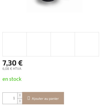
7,30 €
6,08 € HTVA
Prix
en stock
de
la
mesure:
Ajouter au panier