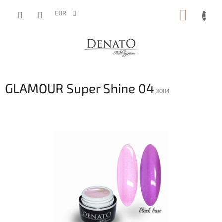
Aller
PANIE
au
EUR
contenu
D'ACH
GLAMOUR Super Shine 04
3004