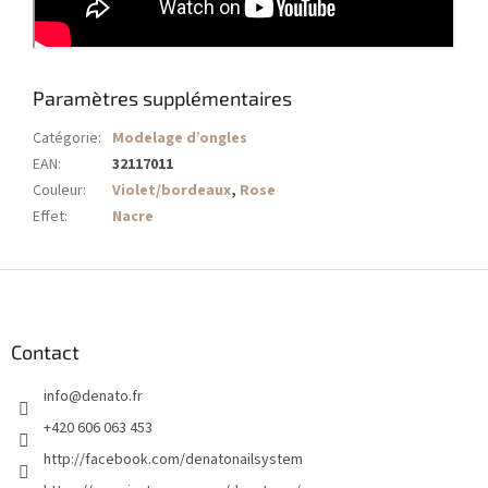
Paramètres supplémentaires
Catégorie
:
Modelage d’ongles
EAN
:
32117011
Couleur
:
Violet/bordeaux
,
Rose
Effet
:
Nacre
P
i
e
d
Contact
d
info
@
denato.fr
e
p
+420 606 063 453
a
http://facebook.com/denatonailsystem
g