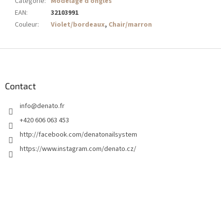
Catégorie
:
Modelage d’ongles
EAN
:
32103991
Couleur
:
Violet/bordeaux
,
Chair/marron
P
i
e
d
Contact
d
info
@
denato.fr
e
p
+420 606 063 453
a
http://facebook.com/denatonailsystem
g
https://www.instagram.com/denato.cz/
e