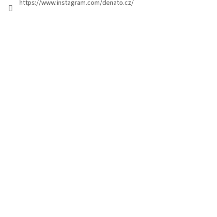
https://www.instagram.com/denato.cz/
e