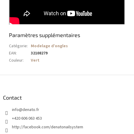
Paramètres supplémentaires
Catégorie
:
Modelage d’ongles
EAN
:
32108279
Couleur
:
Vert
P
i
e
d
Contact
d
info
@
denato.fr
e
p
+420 606 063 453
a
http://facebook.com/denatonailsystem
g