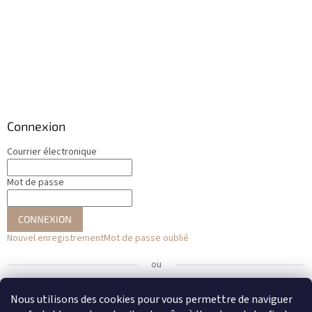
Connexion
Courrier électronique
Mot de passe
CONNEXION
Nouvel enregistrement
Mot de passe oublié
ou
Se connecter avec Facebook
Nous utilisons des cookies pour vous permettre de naviguer