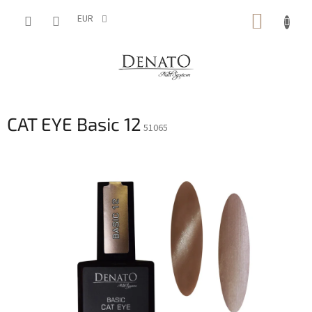
Aller
PANIE
au
EUR
contenu
D'ACH
CAT EYE Basic 12
51065