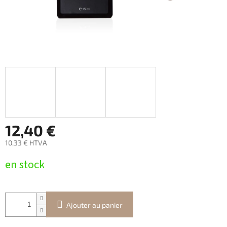
12,40 €
10,33 € HTVA
Prix
en stock
de
la
mesure:
Ajouter au panier