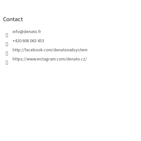
i
e
d
Contact
d
info
@
denato.fr
e
p
+420 606 063 453
a
http://facebook.com/denatonailsystem
g
https://www.instagram.com/denato.cz/
e