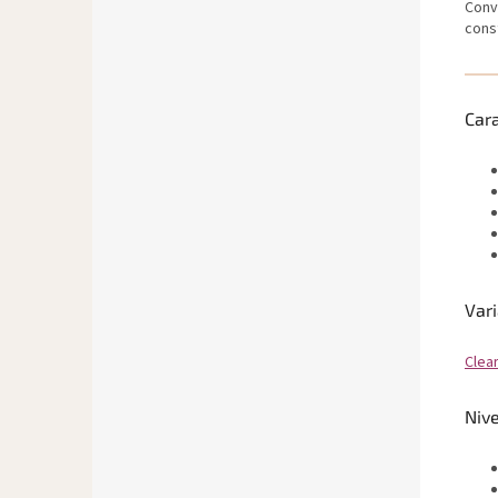
Conv
cons
Cara
Vari
Clear
Nive