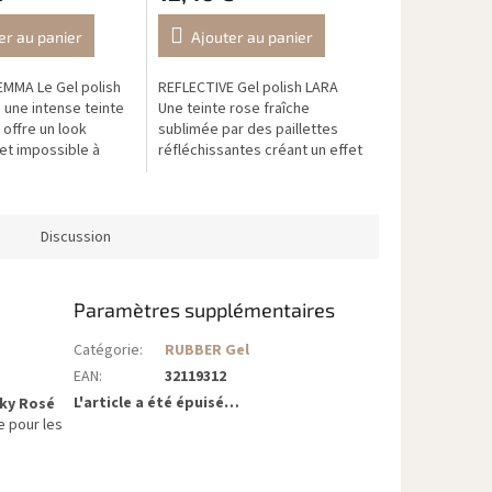
er au panier
Ajouter au panier
 EMMA Le Gel polish
REFLECTIVE Gel polish LARA
une intense teinte
Une teinte rose fraîche
 offre un look
sublimée par des paillettes
et impossible à
réfléchissantes créant un effet
a combinaison
miroir éclatant sous la lumière.
te d’orange et de
À la lumière naturelle, elle...
Discussion
Paramètres supplémentaires
Catégorie
:
RUBBER Gel
EAN
:
32119312
L'article a été épuisé…
lky Rosé
e pour les