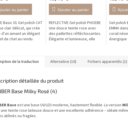
jouter au panier
Ajouter au panier
Ajout
E Basic 01 Gel polish CAT
REFLECTIVE Gel polish PHOEBE
Gel polish
e clair délicat, qui crée
Une douce teinte rose avec
EMMA dans 
de d’un aimant un élégant
des paillettes réfléchissantes.
corail néon
œil de chat au rendu
Élégante et lumineuse, elle
énergique 
 et intemporel.
crée un effet miroir étincelant
ignorer. L
sous la lumière avec des...
fluorescen
corail...
iption de la traduction
Alternative (10)
Fichiers apparentés (1)
cription détaillée du produit
BER Base Milky Rosé (4)
BER Base
est une base UV/LED moderne, hautement flexible. La version
Mi
e une teinte rose laiteuse douce et une excellente adhérence – idéale mêm
es abîmés ou fragiles.