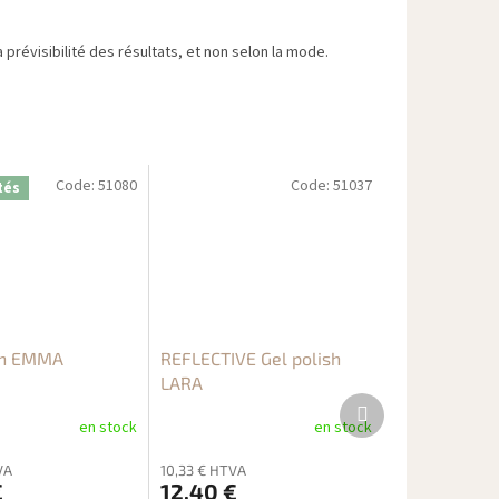
 prévisibilité des résultats, et non selon la mode.
Code:
51080
Code:
51037
tés
sh EMMA
REFLECTIVE Gel polish
LARA
Produit
suivant
en stock
en stock
VA
10,33 € HTVA
€
12,40 €