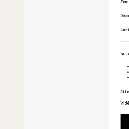
Temp
Dépo
Cont
Séc
Atte
Vidé