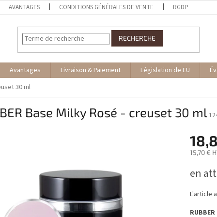
AVANTAGES
CONDITIONS GÉNÉRALES DE VENTE
RGDP
RECHERCHE
Avantages
Livraison & Paiement
Législation de EU
Év
euset 30 ml
BER Base Milky Rosé - creuset 30 ml
12
18,
15,70 € 
Prix
en att
de
la
mesure:
L'article
RUBBER B