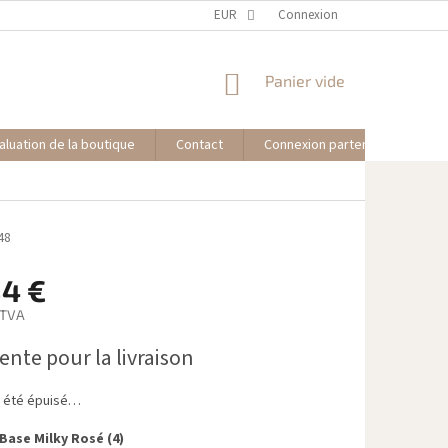
EUR
Connexion
PANIER
Panier vide
D'ACHAT
aluation de la boutique
Contact
Connexion partenaire affilié
48
84 €
HTVA
ente pour la livraison
 a été épuisé…
ase Milky Rosé (4)