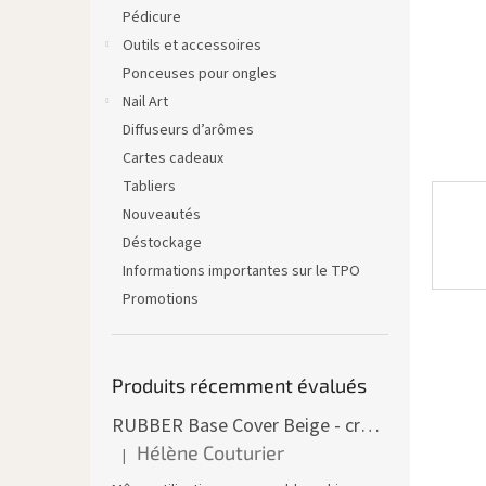
Pédicure
Outils et accessoires
Ponceuses pour ongles
Nail Art
Diffuseurs d’arômes
Cartes cadeaux
Tabliers
Nouveautés
Déstockage
Informations importantes sur le TPO
Promotions
Produits récemment évalués
RUBBER Base Cover Beige - creuset 30 ml
Hélène Couturier
|
L'évaluation du produit est de 5 sur 5 étoiles.