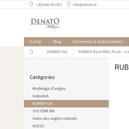
Aller
+420 606 063 453
info@denato.fr
au
contenu
E-shop
Blog
Partenaires & Ambassadeurs
Accueil
RUBBER Gel
RUBBER Base Milky Rosé - cr
E
RUB
n
Sauter
c
Catégories
les
a
catégories
d
Modelage d’ongles
r
Gelpolish
é
RUBBER Gel
SYSTÈME IBX
Soins des ongles naturels
ACESO