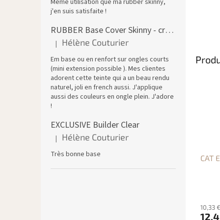
Même utilisation que ma rubber skinny,
j'en suis satisfaite !
RUBBER Base Cover Skinny - creuset 30 g
Hélène Couturier
|
L'évaluation du produit est de 5 sur 5 étoiles.
Produ
Em base ou en renfort sur ongles courts
(mini extension possible ). Mes clientes
adorent cette teinte qui a un beau rendu
naturel, joli en french aussi. J'applique
aussi des couleurs en ongle plein. J'adore
!
EXCLUSIVE Builder Clear
Hélène Couturier
|
L'évaluation du produit est de 5 sur 5 étoiles.
Très bonne base
CAT E
10,33 
12,4