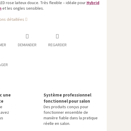
ED rose laiteux douce. Très flexible – idéale pour
Hybrid
h
et les ongles sensibles.
ons détaillées
MER
DEMANDER
REGARDER
AGER
ec une
Système professionnel
te
fonctionnel pour salon
re
Des produits conçus pour
savez
fonctionner ensemble de
us
manière fiable dans la pratique
réelle en salon.