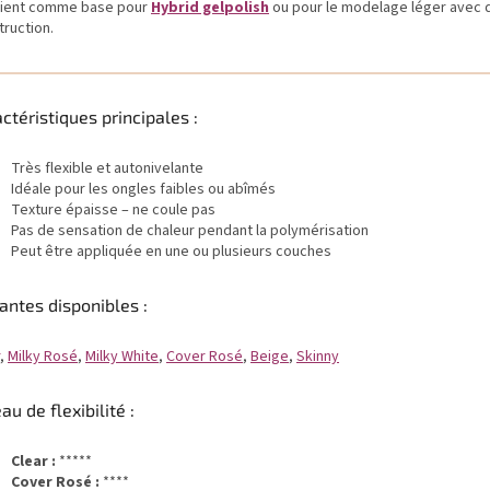
ient comme base pour
Hybrid gelpolish
ou pour le modelage léger avec 
truction.
ctéristiques principales :
Très flexible et autonivelante
Idéale pour les ongles faibles ou abîmés
Texture épaisse – ne coule pas
Pas de sensation de chaleur pendant la polymérisation
Peut être appliquée en une ou plusieurs couches
antes disponibles :
,
Milky Rosé
,
Milky White
,
Cover Rosé
,
Beige
,
Skinny
au de flexibilité :
Clear :
*****
Cover Rosé :
****