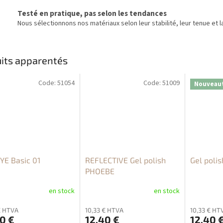
Testé en pratique, pas selon les tendances
Nous sélectionnons nos matériaux selon leur stabilité, leur tenue et la
its apparentés
Code:
51054
Code:
51009
Nouveau
YE Basic 01
REFLECTIVE Gel polish
Gel poli
PHOEBE
en stock
en stock
€ HTVA
10,33 € HTVA
10,33 € HT
0 €
12,40 €
12,40 