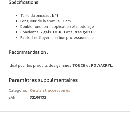
Spécifications :
Taille du pinceau :
N°6
Longueur de la spatule :
3 cm
Double fonction – application et modelage
Convient aux
gels TOUCH
et autres gels UV
Facile à nettoyer – finition professionnelle
Recommandation :
Idéal pour les produits des gammes
TOUCH
et
POLYACRYL
.
Paramètres supplémentaires
Catégorie
:
Outils et accessoires
EAN
:
32106732
P
i
e