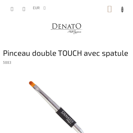
Aller
PANIE
au
EUR
contenu
D'ACH
Pinceau double TOUCH avec spatule
5883