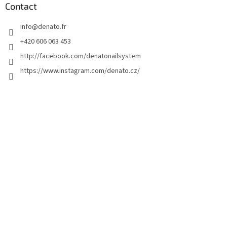
d
Contact
d
info
@
denato.fr
e
p
+420 606 063 453
a
http://facebook.com/denatonailsystem
g
https://www.instagram.com/denato.cz/
e