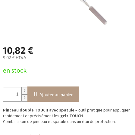
10,82 €
9,02 € HTVA
Prix
en stock
de
la
mesure:
Ajouter au panier
Pinceau double TOUCH avec spatule
– outil pratique pour appliquer
rapidement et précisément les
gels TOUCH
.
Combinaison de pinceau et spatule dans un étui de protection.