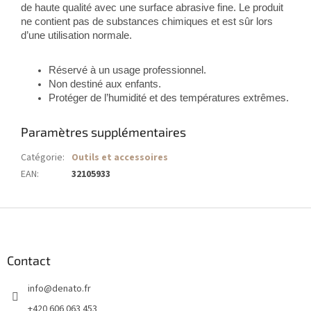
de haute qualité avec une surface abrasive fine. Le produit
ne contient pas de substances chimiques et est sûr lors
d’une utilisation normale.
Réservé à un usage professionnel.
Non destiné aux enfants.
Protéger de l’humidité et des températures extrêmes.
Paramètres supplémentaires
Catégorie
:
Outils et accessoires
EAN
:
32105933
P
i
e
d
Contact
d
info
@
denato.fr
e
p
+420 606 063 453