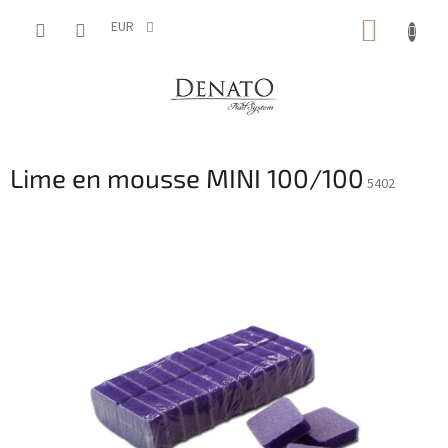
Aller
PANIE
au
EUR
contenu
D'ACH
Lime en mousse MINI 100/100
5402