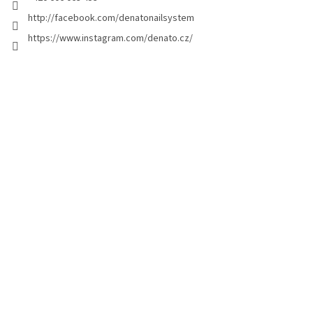
a
http://facebook.com/denatonailsystem
g
https://www.instagram.com/denato.cz/
e