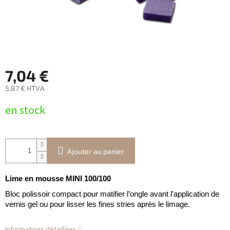
7,04 €
5,87 € HTVA
Prix
en stock
de
la
mesure:
Ajouter au panier
Lime en mousse MINI 100/100
Bloc polissoir compact pour matifier l’ongle avant l’application de
vernis gel ou pour lisser les fines stries après le limage.
Informations détaillées