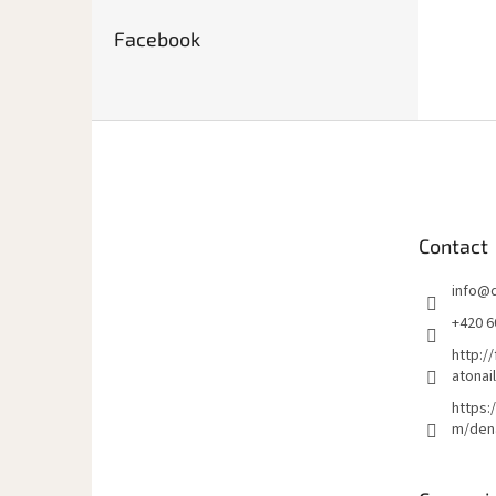
Facebook
P
i
e
d
d
Contact
e
p
info
@
a
g
+420 6
e
http:/
atonai
https:
m/den