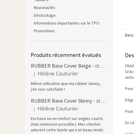
Tabliers
Nouveautés
Déstockage
Informations importantes sur le TPO
Promotions
Descr
Produits récemment évalués
Des
RUBBER Base Cover Beige - creuset 30 ml
FRAI
Grâce
Hélène Couturier
|
L'évaluation du produit est de 5 sur 5 étoiles.
autou
Même utilisation que ma rubber skinny,
Pour
j'en suis satisfaite !
Dégr
RUBBER Base Cover Skinny - creuset 30 g
Hélène Couturier
|
L'évaluation du produit est de 5 sur 5 étoiles.
Pour
Em base ou en renfort sur ongles courts
En c
(mini extension possible ). Mes clientes
adorent cette teinte qui a un beau rendu