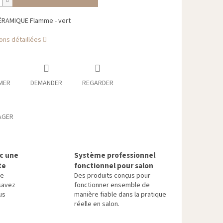
ÉRAMIQUE Flamme - vert
ons détaillées
MER
DEMANDER
REGARDER
AGER
ec une
Système professionnel
te
fonctionnel pour salon
re
Des produits conçus pour
savez
fonctionner ensemble de
us
manière fiable dans la pratique
réelle en salon.