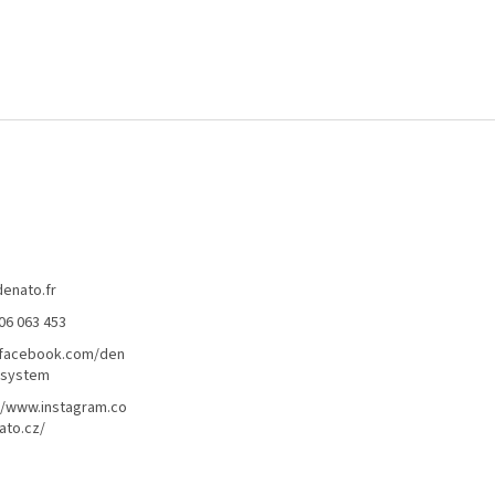
denato.fr
06 063 453
/facebook.com/den
lsystem
//www.instagram.co
ato.cz/