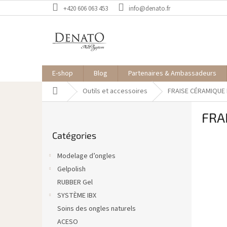
Aller
+420 606 063 453
info@denato.fr
au
contenu
E-shop
Blog
Partenaires & Ambassadeurs
Accueil
Outils et accessoires
FRAISE CÉRAMIQUE 
E
FRA
n
Sauter
c
Catégories
les
a
catégories
d
Modelage d’ongles
r
Gelpolish
é
RUBBER Gel
SYSTÈME IBX
Soins des ongles naturels
ACESO