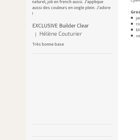
Cylin
naturel, joli en french aussi. J'applique
aussi des couleurs en ongle plein. J'adore
Gros
!
■ jau
■ rou
EXCLUSIVE Builder Clear
■ bl
Hélène Couturier
|
■ ver
L'évaluation du produit est de 5 sur 5 étoiles.
Très bonne base