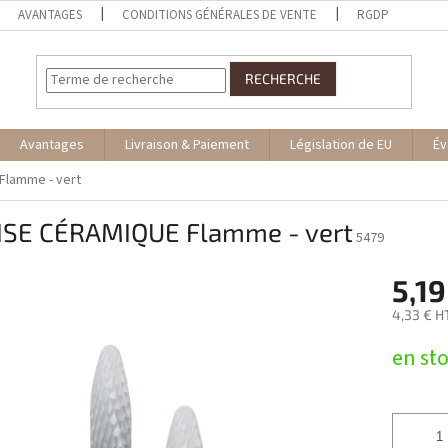
AVANTAGES
CONDITIONS GÉNÉRALES DE VENTE
RGDP
RECHERCHE
Avantages
Livraison & Paiement
Législation de EU
Év
Flamme - vert
ISE CÉRAMIQUE Flamme - vert
5479
5,19
4,33 € 
Prix
en st
de
la
mesure: