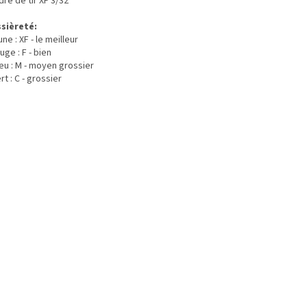
dre de tir XF 3/32"
sièreté:
ne : XF - le meilleur
ge : F - bien
eu : M - moyen grossier
t : C - grossier